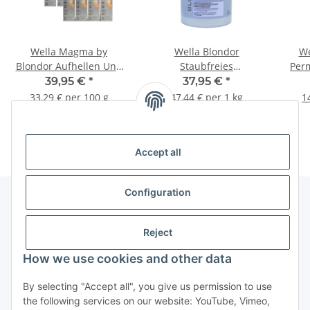
Wella Magma by
Wella Blondor
We
Blondor Aufhellen Und
Staubfreies
Per
Nuancieren In Einem
Blondierpulver Multi
39,95 €
*
37,95 €
*
Schritt - 120g
Blonde Powder, 800g
33,29 € per 100 g
47,44 € per 1 kg
1
Accept all
Configuration
Information
Reject
How we use cookies and other data
By selecting "Accept all", you give us permission to use
Withdraw contract
the following services on our website: YouTube, Vimeo,