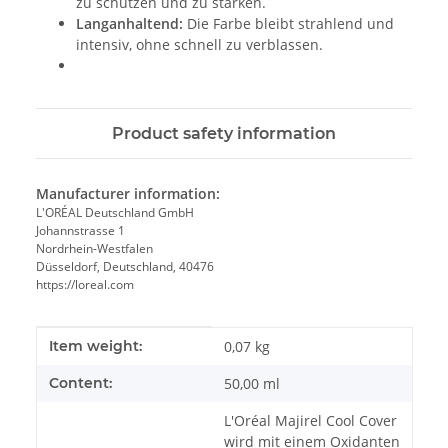
zu schützen und zu stärken.
Langanhaltend:
Die Farbe bleibt strahlend und
intensiv, ohne schnell zu verblassen.
Product safety information
Manufacturer information:
L'ORÉAL Deutschland GmbH
Johannstrasse 1
Nordrhein-Westfalen
Düsseldorf, Deutschland, 40476
https://loreal.com
Item information
Value
Item weight:
0,07
kg
Content:
50,00 ml
L'Oréal Majirel Cool Cover
wird mit einem Oxidanten