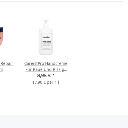
 Repair
CareistPro Handcreme
ml
Für Raue Und Rissige
Hände, 500ml
8,95 €
*
17,90 € per 1 l