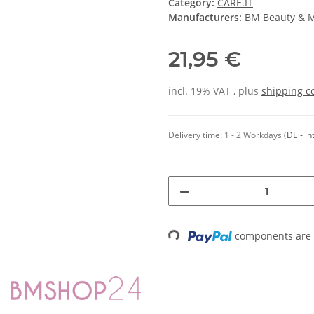
Category:
CARE.IT
Manufacturers:
BM Beauty & 
21,95 €
incl. 19% VAT , plus
shipping c
Delivery time:
1 - 2 Workdays
(DE - in
Loading...
components are l