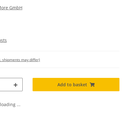
More GmbH
osts
t. shipments may differ)
Add to basket
oading ...