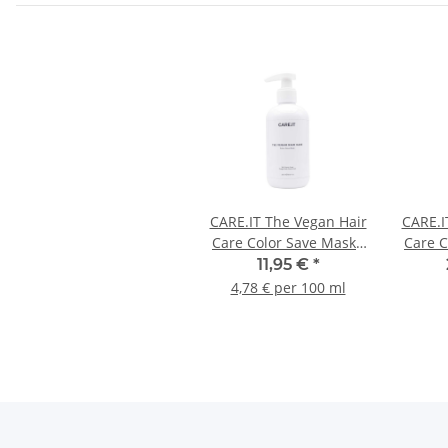
CARE.IT The Vegan Hair
CARE.I
Care Color Save Maske
Care C
250ml
11,95 €
*
4,78 € per 100 ml