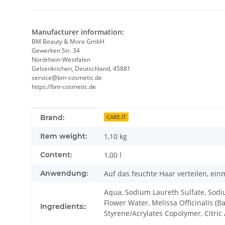
Manufacturer information:
BM Beauty & More GmbH
Gewerken Str. 34
Nordrhein-Westfalen
Gelsenkrichen, Deutschland, 45881
service@bm-cosmetic.de
https://bm-cosmetic.de
Item information
Value
Brand:
CARE.IT
Item weight:
1,10
kg
Content:
1,00 l
Anwendung:
Auf das feuchte Haar verteilen, ei
Aqua, Sodium Laureth Sulfate, Sodi
Flower Water, Melissa Officinalis (
Ingredients::
Styrene/Acrylates Copolymer, Citric