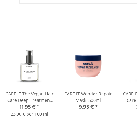
CARE.IT The Vegan Hair
CARE.IT Wonder Repair
CARE.I
Care Deep Treatment
Mask, 500ml
Care
Hair Oil 50ml
Ma
11,95 €
*
9,95 €
*
23,90 € per 100 ml