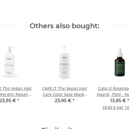
Others also bought:
T The Vegan Hair
CARE.IT The Vegan Hair
Color.It Rosema
 Keratin Repair
Care Color Save Maske
Haaröl, 75ml - N
ske 1000ml
1000ml
& Vegan - Krä
23,95 €
*
23,95 €
*
13,95 €
Haarwachstum, 
18,60 € per 1
Kopfhaut & Sp