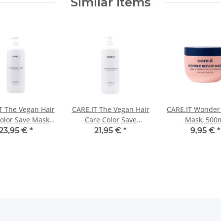
Similar items
T The Vegan Hair
CARE.IT The Vegan Hair
CARE.IT Wonder
olor Save Maske
Care Color Save
Mask, 500
1000ml
Shampoo 1000ml
23,95 €
*
21,95 €
*
9,95 €
*