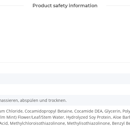
Product safety information
nmassieren, abspülen und trocknen.
um Chloride, Cocamidopropyl Betaine, Cocamide DEA, Glycerin, Pol
Balm Mint) Flower/Leaf/Stem Water, Hydrolyzed Soy Protein, Aloe Bar
 Acid, Methylchloroisothiazolinone, Methylisothiazolinone, Benzyl 