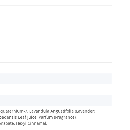
yquaternium-7, Lavandula Angustifolia (Lavender)
badensis Leaf Juice, Parfum (Fragrance),
Benzoate, Hexyl Cinnamal.