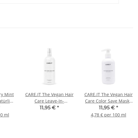
ry Mint
CARE.IT The Vegan Hair
CARE.IT The Vegan Hair
atürlich
Care Leave-In-
Care Color Save Maske
ftigt
Conditioner 400ml
250ml
*
11,95 €
*
11,95 €
*
Pflegt
00 ml
4,78 € per 100 ml
itzen