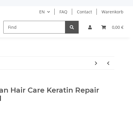
EN
FAQ
Contact
Warenkorb
HAIR CARE
HAIR STYLING
BARBER
0,00 €
DRUGS
n Hair Care Keratin Repair
l