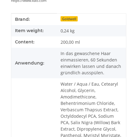
https://www.kao.com
Item information
Value
Brand:
Goldwell
Item weight:
0,24
kg
Content:
200,00 ml
In das gewaschene Haar
einmassieren, 60 Sekunden
Anwendung:
einwirken lassen und danach
gründlich ausspülen.
Water / Aqua / Eau, Cetearyl
Alcohol, Glycerin,
Amodimethicone,
Behentrimonium Chloride,
Verbascum Thapsus Extract,
Octyldodecyl PCA, Sodium
PCA, Salix Nigra (Willow) Bark
Extract, Dipropylene Glycol,
Panthenol, Myristyl Myristate,