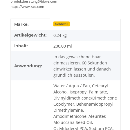
produktberatung@biore.com
https://www.kao.com
Produkteigenschaft
Wert
Marke:
Goldwell
Artikelgewicht:
0,24
kg
Inhalt:
200,00 ml
In das gewaschene Haar
einmassieren, 60 Sekunden
Anwendung:
einwirken lassen und danach
gründlich ausspülen.
Water / Aqua / Eau, Cetearyl
Alcohol, Isopropyl Palmitate,
Divinyldimethicone/Dimethicone
Copolymer, Behenamidopropyl
Dimethylamine,
Amodimethicone, Aleurites
Moluccana Seed Oil,
Octyldodecyl PCA, Sodium PCA,