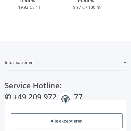
Mega Hold Haarspray
150ml
11,95 €
*
14,95 €
*
Finish, 600ml
19,92 € / 1 l
9,97 € / 100 ml
Informationen
Service Hotline:
✆ +49 209 972 995 77
✉ info@bmshop24.de
Alle akzeptieren
Gewerkenstraße 34 | 45881 Gelsenkirchen