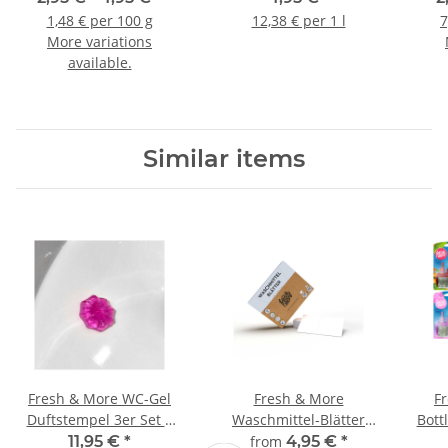
Pearls/Perfume (210g)
verstopfte Abflüsse
1,48 € per 100 g
12,38 € per 1 l
7
More variations
available.
Similar items
Fresh & More WC-Gel
Fresh & More
Fr
Duftstempel 3er Set +
Waschmittel-Blätter
Bott
3x2 Nachfüller | Citrus,
Vollwaschmittel In
3Vol
11,95 €
*
from
4,95 €
*