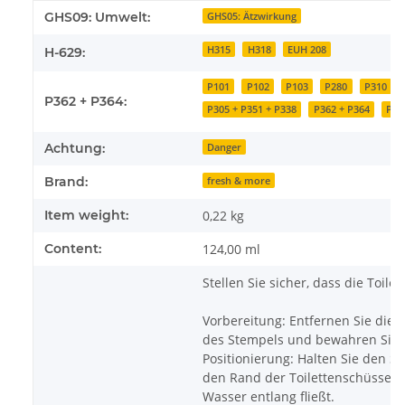
Item information
Value
GHS09: Umwelt:
GHS05: Ätzwirkung
H315
H318
EUH 208
H-629:
P101
P102
P103
P280
P310
P362 + P364:
P305 + P351 + P338
P362 + P364
P50
Achtung:
Danger
Brand:
fresh & more
Item weight:
0,22
kg
Content:
124,00 ml
Stellen Sie sicher, dass die Toilet
Vorbereitung: Entfernen Sie die
des Stempels und bewahren Sie s
Positionierung: Halten Sie den S
den Rand der Toilettenschüssel,
Wasser entlang fließt.