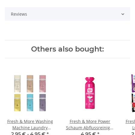
Reviews
Others also bought:
Fresh & More Washing
Fresh & More Power
Fres
Machine Laundry
Schaum Abflussreiniger
L
Fragrance
400ml Rohrreiniger
Natü
2,95 € -
4,95 €
*
4,95 €
*
2