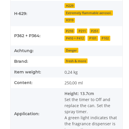
H229
Extremely flammable aerosol.
H-629:
H319
P210
P211
P251
P362 + P364:
P410 + P412
P101
P102
Achtung:
Danger
Brand:
fresh & more
Item weight:
0,24
kg
Content:
250,00 ml
Height: 13.7cm
Set the timer to Off and
replace the can. Set the
spray timer.
Application:
A green light indicates that
the fragrance dispenser is