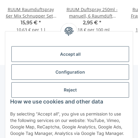
RUUM Raumduftspray
RUUM Duftspray 250ml -
Ru
6er Mix Schnupper Set -
manuell, 6 Raumdüfte
Fra
6 Düfte, Lufterfrischer je
zur Auswahl
15,95 €
*
2,95 €
*
250ml
10,63 € per 1 l
1,18 € per 100 ml
1
Accept all
Configuration
Information
Reject
How we use cookies and other data
By selecting "Accept all", you give us permission to use
Withdraw contract
the following services on our website: YouTube, Vimeo,
Google Map, ReCaptcha, Google Analytics, Google Ads,
Google Tag Manager, Analytics via Google Tag Manager.