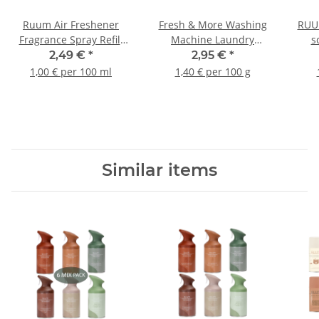
Ruum Air Freshener
Fresh & More Washing
RUU
Fragrance Spray Refill
Machine Laundry
s
250ml
Fragrance
was
2,49 €
*
2,95 €
*
Pearls/Perfume (210g)
1,00 € per 100 ml
1,40 € per 100 g
Similar items