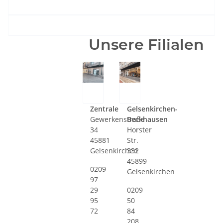
Unsere Filialen
Zentrale
Gelsenkirchen-
Gewerkenstraße
Beckhausen
34
Horster
45881
Str.
Gelsenkirchen
332
45899
0209
Gelsenkirchen
97
29
0209
95
50
72
84
208