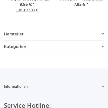
Glanz 5
ml
9,95 €
*
7,95 €
*
8,81 € / 100 g
Hersteller
Kategorien
Informationen
Service Hotline: