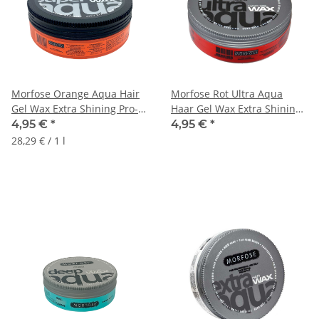
Morfose Orange Aqua Hair
Morfose Rot Ultra Aqua
Gel Wax Extra Shining Pro-
Haar Gel Wax Extra Shining
Style 175ml
Pro-Style 175ml
4,95 €
*
4,95 €
*
28,29 € / 1 l