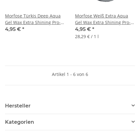
Morfose Türkis Deep Aqua
Morfose Weiß Extra Aqua
Gel Wax Extra Shining Pro-
Gel Wax Extra Shining Pro-
Style 175ml
Style 175ml
4,95 €
*
4,95 €
*
28,29 € / 1 l
Artikel 1 - 6 von 6
Hersteller
Kategorien