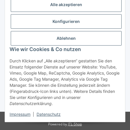
✉ info@bmshop24.de
Alle akzeptieren
Gewerkenstraße 34 | 45881 Gelsenkirchen
Mo.-Fr.: 09:00 - 18:30 Uhr Samstag: 09:00 - 16:00 Uhr
Konfigurieren
Zahlungsarten
Ablehnen
Wie wir Cookies & Co nutzen
Durch Klicken auf „Alle akzeptieren“ gestatten Sie den
Einsatz folgender Dienste auf unserer Website: YouTube,
Vertrag widerrufen
Vimeo, Google Map, ReCaptcha, Google Analytics, Google
Ads, Google Tag Manager, Analytics via Google Tag
Manager. Sie können die Einstellung jederzeit ändern
(Fingerabdruck-Icon links unten). Weitere Details finden
Sie unter
Konfigurieren
und in unserer
Datenschutzerklärung
.
* Alle Preise inkl. gesetzlicher USt., zzgl.
Versand
Impressum
|
Datenschutz
© bmshop24.de
Powered by
JTL-Shop