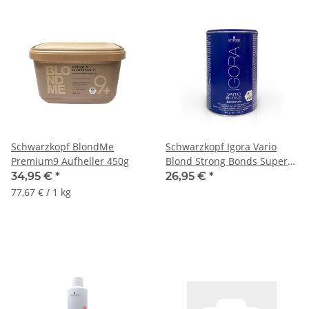
Schwarzkopf BlondMe
Schwarzkopf Igora Vario
Premium9 Aufheller 450g
Blond Strong Bonds Super
Plus Blondierpulver 450g
34,95 €
*
26,95 €
*
77,67 € / 1 kg