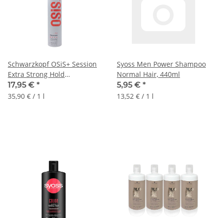
Schwarzkopf OSiS+ Session
Syoss Men Power Shampoo
Extra Strong Hold
Normal Hair, 440ml
Haarspray, 500ml
17,95 €
*
5,95 €
*
35,90 € / 1 l
13,52 € / 1 l