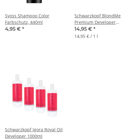
Syoss Shampoo Color
Schwarzkopf BlondMe
Farbschutz, 440ml
Premium Developer
Oxydant 1000ml
4,95 €
*
14,95 €
*
14,95 € / 1 l
Schwarzkopf Igora Royal Oil
Developer 1000ml