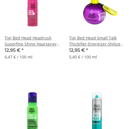
Tigi Bed Head Headrush
Tigi Bed Head Small Talk
Superfine Shine Haarspray
Thickifier-Energizer-Stylizer
Für Glänzendes Haar, 200ml
Stylingcreme 240ml
12,95 €
*
12,95 €
*
6,47 € / 100 ml
5,40 € / 100 ml