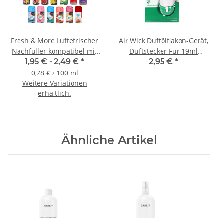
Fresh & More Luftefrischer
Air Wick Duftölflakon-Gerät,
Nachfüller kompatibel mit
Duftstecker Für 19ml
Freshmatic Max, 250ml
Nachfüllflakons
1,95 € -
2,49 €
*
2,95 €
*
0,78 € / 100 ml
Weitere Variationen
erhältlich.
Ähnliche Artikel