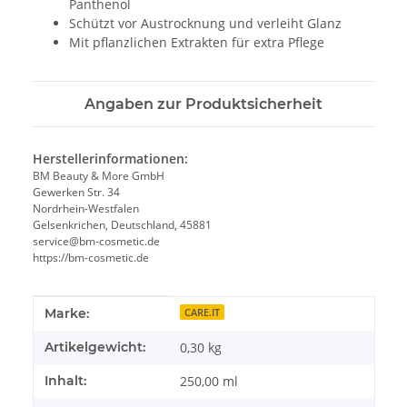
Panthenol
Schützt vor Austrocknung und verleiht Glanz
Mit pflanzlichen Extrakten für extra Pflege
Angaben zur Produktsicherheit
Herstellerinformationen:
BM Beauty & More GmbH
Gewerken Str. 34
Nordrhein-Westfalen
Gelsenkrichen, Deutschland, 45881
service@bm-cosmetic.de
https://bm-cosmetic.de
Produkteigenschaft
Wert
Marke:
CARE.IT
Artikelgewicht:
0,30
kg
Inhalt:
250,00 ml