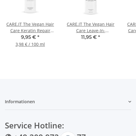
CARE.IT The Vegan Hair
CARE.IT The Vegan Hair
CARE
Care Keratin Repair
Care Leave-In-
Car
Shampoo 250ml
Conditioner 400ml
9,95 €
*
11,95 €
*
3,98 € / 100 ml
Informationen
Service Hotline: