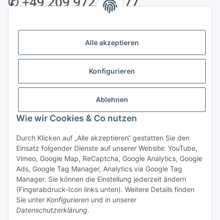
✆ +49 209 972 995 77
✉ info@bmshop24.de
Alle akzeptieren
Gewerkenstraße 34 | 45881 Gelsenkirchen
Mo.-Fr.: 09:00 - 18:30 Uhr Samstag: 09:00 - 16:00 Uhr
Konfigurieren
Zahlungsarten
Ablehnen
Wie wir Cookies & Co nutzen
Durch Klicken auf „Alle akzeptieren“ gestatten Sie den
Einsatz folgender Dienste auf unserer Website: YouTube,
Vertrag widerrufen
Vimeo, Google Map, ReCaptcha, Google Analytics, Google
Ads, Google Tag Manager, Analytics via Google Tag
Manager. Sie können die Einstellung jederzeit ändern
(Fingerabdruck-Icon links unten). Weitere Details finden
Sie unter
Konfigurieren
und in unserer
Datenschutzerklärung
.
* Alle Preise inkl. gesetzlicher USt., zzgl.
Versand