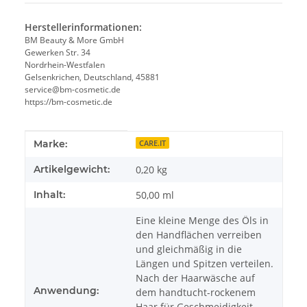
Herstellerinformationen:
BM Beauty & More GmbH
Gewerken Str. 34
Nordrhein-Westfalen
Gelsenkrichen, Deutschland, 45881
service@bm-cosmetic.de
https://bm-cosmetic.de
Produkteigenschaft
Wert
Marke:
CARE.IT
Artikelgewicht:
0,20
kg
Inhalt:
50,00 ml
Eine kleine Menge des Öls in
den Handflächen verreiben
und gleichmäßig in die
Längen und Spitzen verteilen.
Nach der Haarwäsche auf
Anwendung:
dem handtucht-rockenem
Haar für Geschmeidigkeit