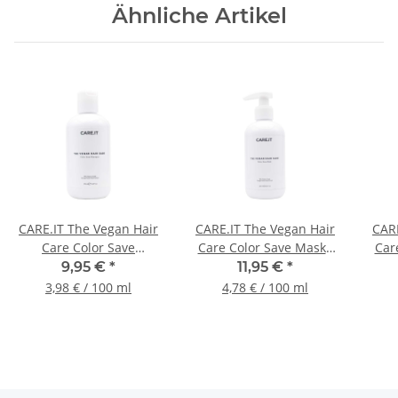
Ähnliche Artikel
CARE.IT The Vegan Hair
CARE.IT The Vegan Hair
CARE
Care Color Save
Care Color Save Maske
Car
Shampoo 250ml
250ml
9,95 €
*
11,95 €
*
3,98 € / 100 ml
4,78 € / 100 ml