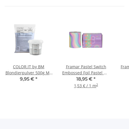
COLOR.IT by BM
Framar Pastel Switch
Fram
Blondierpulver 500g Mit
Embossed Foil Pastel Me
Aufbewahrungsdose
More! 12,7cm X 97,5m
9,95 €
*
18,95 €
*
2
1,53 € / 1 m