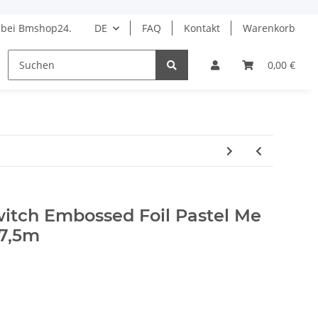
bei Bmshop24.
DE
FAQ
Kontakt
Warenkorb
HAARPFLEGE
STYLING
BARBER
DROGERIE 
0,00 €
witch Embossed Foil Pastel Me
97,5m