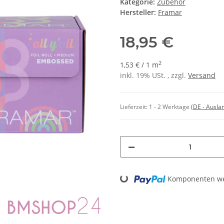
Kategorie:
Zubehör
Hersteller:
Framar
18,95 €
2
1,53 € / 1 m
inkl. 19% USt. , zzgl.
Versand
Lieferzeit:
1 - 2 Werktage
(DE - Ausla
Loading...
Komponenten wer