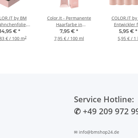
LOR.IT by BM
Color.It - Permanente
COLOR.IT by
ähnchenfolie,
Haarfarbe in
Entwickler 
rfolie Friseur
Salonqualität, 100ml
Haarfarben 1
14,95 €
*
7,95 €
*
5,95 €
*
ie 250m x 12cm x
Keratin & Arg
2
83 € / 100 m
7,95 € / 100 ml
5,95 € / 1 
15µm
Service Hotline:
✆ +49 209 972 9
✉ info@bmshop24.de