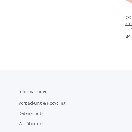
CO
Str
Haa
Alufol
49,
Informationen
Verpackung & Recycling
Datenschutz
Wir über uns