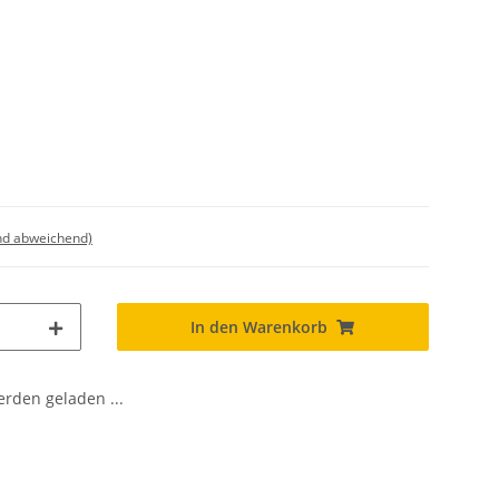
nd abweichend)
In den Warenkorb
den geladen ...