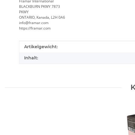
Framar International
BLACKBURN PKWY 7873
PKWY
ONTARIO, Kanada, L2H 0A6
info@framar.com
https://framar.com
Produkteigenschaft
Wert
Artikelgewicht:
Inhalt:
K