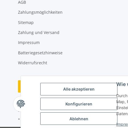
AGB
Zahlungsmöglichkeiten
Sitemap
Zahlung und Versand
Impressum
Batteriegesetzhinweise
Widerrufsrecht
Wie 
Vertrag widerrufen
Alle akzeptieren
Durch 
Map, 
Konfigurieren
Einste
Daten
Ablehnen
* Alle Preise inkl. gesetzlicher USt., zzgl.
Versand
Impre