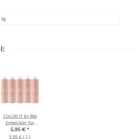
kg
l:
COLOR.IT by BM
Entwickler für
Haarfarben 1L mit
5,95 €
*
Keratin & Arganöl
5,95 € / 1 l