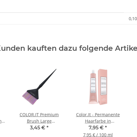
0,10
unden kauften dazu folgende Artike
COLOR.IT Premium
Color.It - Permanente
mb
Brush Large
Haarfarbe in
t
Haarfärbepinsel, Bunt
Salonqualität, 100ml
3,45 €
*
7,95 €
*
65mm
7,95 € / 100 ml