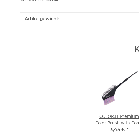
Produkteigenschaft
Wert
Artikelgewicht:
K
COLOR.IT Premium
Color Brush with Co
Haarfärbepinsel mi
3,45 €
*
Kamm, 60mm