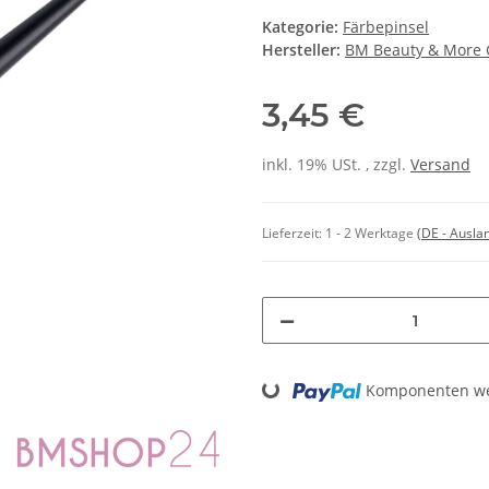
Kategorie:
Färbepinsel
Hersteller:
BM Beauty & More
3,45 €
inkl. 19% USt. , zzgl.
Versand
Lieferzeit:
1 - 2 Werktage
(DE - Ausla
Komponenten wer
Loading...