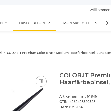
n
Willkommen 
EN
FRISEURBEDARF
HAARFÄRBEMITTEL
el
COLOR.IT Premium Color Brush Medium Haarfärbepinsel, Bunt 42
COLOR.IT Premi
Haarfärbepinsel
Artikelnummer:
61846
GTIN:
4262428320528
HAN:
BM61846