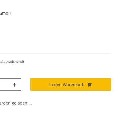
 GmbH
nd abweichend)
In den Warenkorb
den geladen ...