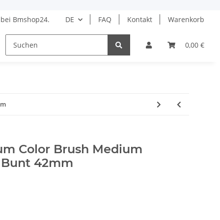
bei Bmshop24.
DE
FAQ
Kontakt
Warenkorb
HAARPFLEGE
STYLING
BARBER
DROGERIE 
0,00 €
mm
um Color Brush Medium
, Bunt 42mm