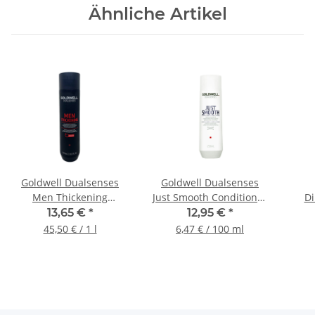
Ähnliche Artikel
Goldwell Dualsenses
Goldwell Dualsenses
Men Thickening
Just Smooth Conditioner
Di
Haarfülle Shampoo (1x
Für Widerspenstiges
13,65 €
*
12,95 €
*
300ml)
Haar, 200ml
45,50 € / 1 l
6,47 € / 100 ml