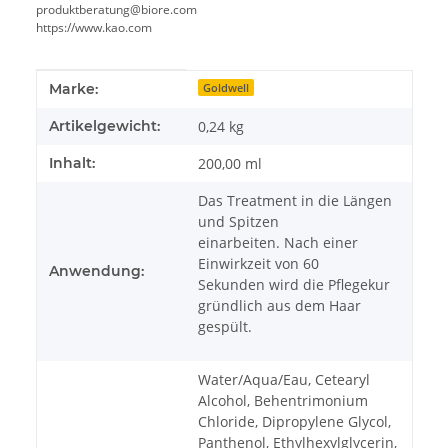
produktberatung@biore.com
https://www.kao.com
Produkteigenschaft
Wert
Marke:
Goldwell
Artikelgewicht:
0,24
kg
Inhalt:
200,00 ml
Das Treatment in die Längen
und Spitzen
einarbeiten. Nach einer
Einwirkzeit von 60
Anwendung:
Sekunden wird die Pflegekur
gründlich aus dem Haar
gespült.
Water/Aqua/Eau, Cetearyl
Alcohol, Behentrimonium
Chloride, Dipropylene Glycol,
Panthenol, Ethylhexylglycerin,