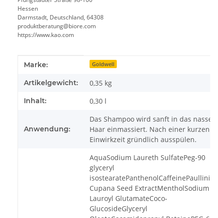
Hessen
Darmstadt, Deutschland, 64308
produktberatung@biore.com
https://www.kao.com
Produkteigenschaft
Wert
Marke:
Goldwell
Artikelgewicht:
0,35
kg
Inhalt:
0,30 l
Das Shampoo wird sanft in das nasse
Anwendung:
Haar einmassiert. Nach einer kurzen
Einwirkzeit gründlich ausspülen.
AquaSodium Laureth SulfatePeg-90
glyceryl
isostearatePanthenolCaffeinePaullinia
Cupana Seed ExtractMentholSodium
Lauroyl GlutamateCoco-
GlucosideGlyceryl