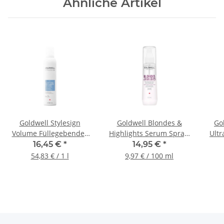
Ähnliche Artikel
Goldwell Stylesign
Goldwell Blondes &
Go
Volume Füllegebendes
Highlights Serum Spray,
Ult
Brillanz-Mousse, 300 ml
150ml
16,45 €
*
14,95 €
*
54,83 € / 1 l
9,97 € / 100 ml