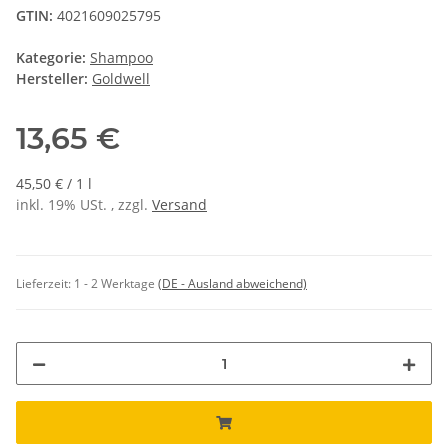
GTIN:
4021609025795
Kategorie:
Shampoo
Hersteller:
Goldwell
13,65 €
45,50 € / 1 l
inkl. 19% USt. , zzgl.
Versand
Lieferzeit:
1 - 2 Werktage
(DE - Ausland abweichend)
Loading...