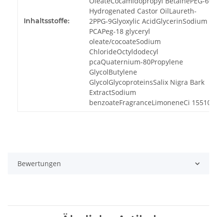
OleateCocamidopropyl BetainePEG-60
Hydrogenated Castor OilLaureth-
Inhaltsstoffe:
2PPG-9Glyoxylic AcidGlycerinSodium
PCAPeg-18 glyceryl
oleate/cocoateSodium
ChlorideOctyldodecyl
pcaQuaternium-80Propylene
GlycolButylene
GlycolGlycoproteinsSalix Nigra Bark
ExtractSodium
benzoateFragranceLimoneneCi 15510
Bewertungen