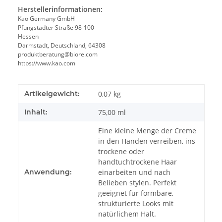
Herstellerinformationen:
Kao Germany GmbH
Pfungstädter Straße 98-100
Hessen
Darmstadt, Deutschland, 64308
produktberatung@biore.com
https://www.kao.com
Produkteigenschaft
Wert
Artikelgewicht:
0,07
kg
Inhalt:
75,00 ml
Eine kleine Menge der Creme
in den Händen verreiben, ins
trockene oder
handtuchtrockene Haar
Anwendung:
einarbeiten und nach
Belieben stylen. Perfekt
geeignet für formbare,
strukturierte Looks mit
natürlichem Halt.