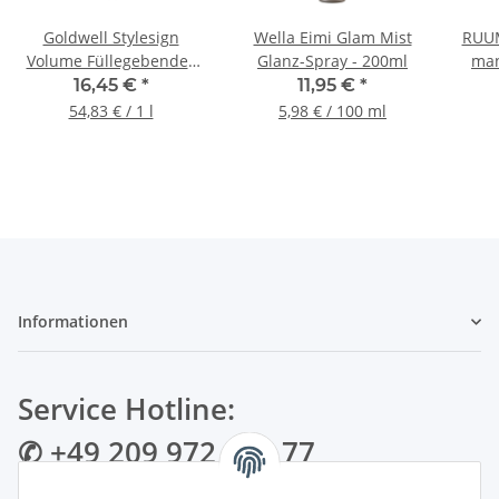
Goldwell Stylesign
Wella Eimi Glam Mist
RUUM
Volume Füllegebendes
Glanz-Spray - 200ml
man
Brillanz-Mousse, 300 ml
16,45 €
*
11,95 €
*
54,83 € / 1 l
5,98 € / 100 ml
Informationen
Service Hotline:
✆ +49 209 972 995 77