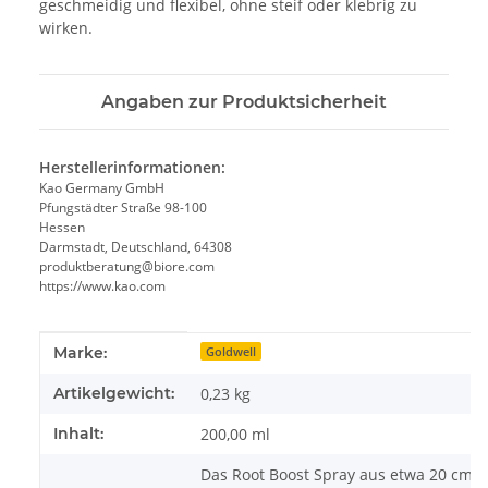
geschmeidig und flexibel, ohne steif oder klebrig zu
wirken.
Angaben zur Produktsicherheit
Herstellerinformationen:
Kao Germany GmbH
Pfungstädter Straße 98-100
Hessen
Darmstadt, Deutschland, 64308
produktberatung@biore.com
https://www.kao.com
Produkteigenschaft
Wert
Marke:
Goldwell
Artikelgewicht:
0,23
kg
Inhalt:
200,00 ml
Das Root Boost Spray aus etwa 20 cm