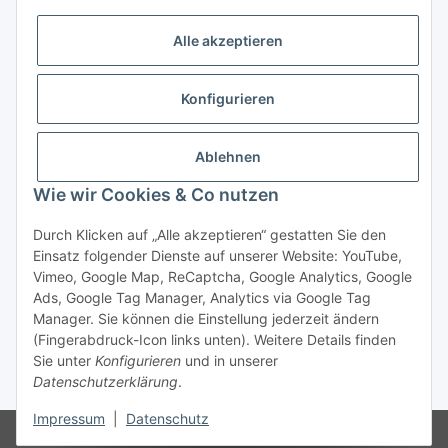
✉ info@bmshop24.de
Alle akzeptieren
Gewerkenstraße 34 | 45881 Gelsenkirchen
Mo.-Fr.: 09:00 - 18:30 Uhr Samstag: 09:00 - 16:00 Uhr
Konfigurieren
Zahlungsarten
Ablehnen
Wie wir Cookies & Co nutzen
Durch Klicken auf „Alle akzeptieren“ gestatten Sie den
Einsatz folgender Dienste auf unserer Website: YouTube,
Vertrag widerrufen
Vimeo, Google Map, ReCaptcha, Google Analytics, Google
Ads, Google Tag Manager, Analytics via Google Tag
Manager. Sie können die Einstellung jederzeit ändern
(Fingerabdruck-Icon links unten). Weitere Details finden
Sie unter
Konfigurieren
und in unserer
Datenschutzerklärung
.
* Alle Preise inkl. gesetzlicher USt., zzgl.
Versand
Impressum
|
Datenschutz
© bmshop24.de