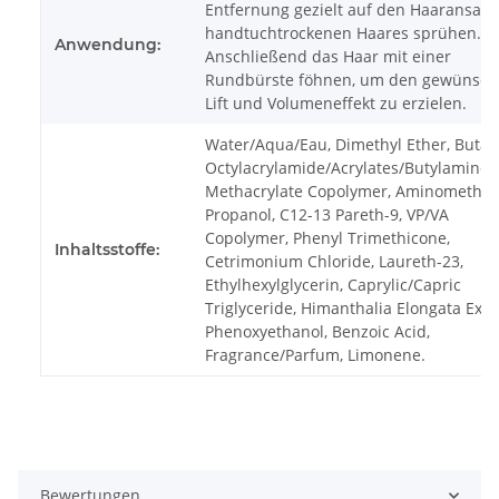
Entfernung gezielt auf den Haaransatz
handtuchtrockenen Haares sprühen.
Anwendung:
Anschließend das Haar mit einer
Rundbürste föhnen, um den gewünsch
Lift und Volumeneffekt zu erzielen.
Water/Aqua/Eau, Dimethyl Ether, Butan
Octylacrylamide/Acrylates/Butylaminoe
Methacrylate Copolymer, Aminomethyl
Propanol, C12-13 Pareth-9, VP/VA
Copolymer, Phenyl Trimethicone,
Inhaltsstoffe:
Cetrimonium Chloride, Laureth-23,
Ethylhexylglycerin, Caprylic/Capric
Triglyceride, Himanthalia Elongata Extra
Phenoxyethanol, Benzoic Acid,
Fragrance/Parfum, Limonene.
Bewertungen