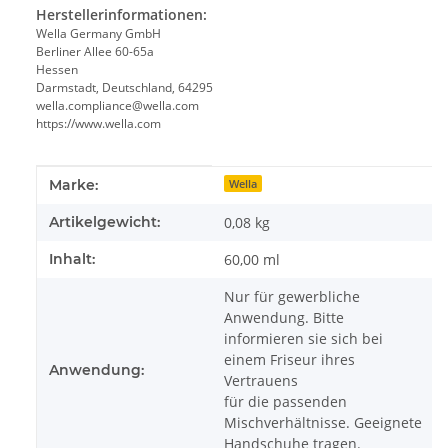
Herstellerinformationen:
Wella Germany GmbH
Berliner Allee 60-65a
Hessen
Darmstadt, Deutschland, 64295
wella.compliance@wella.com
https://www.wella.com
Produkteigenschaft
Wert
Marke:
Wella
Artikelgewicht:
0,08
kg
Inhalt:
60,00 ml
Nur für gewerbliche
Anwendung. Bitte
informieren sie sich bei
einem Friseur ihres
Anwendung:
Vertrauens
für die passenden
Mischverhältnisse. Geeignete
Handschuhe tragen.