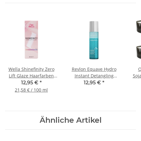
Wella Shinefinity Zero
Revlon Equave Hydro
O
Lift Glaze Haarfarben
Instant Detangling
Soj
60ml
Conditioner, 200ml
12,95 €
*
12,95 €
*
21,58 € / 100 ml
Ähnliche Artikel