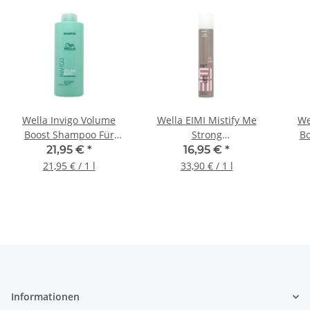
Wella Invigo Volume
Wella EIMI Mistify Me
We
Boost Shampoo Für
Strong
Bo
Feines Haar, 1000ml
Schnelltrocknendes
F
21,95 €
*
16,95 €
*
Haarspray, 500ml
21,95 € / 1 l
33,90 € / 1 l
Informationen