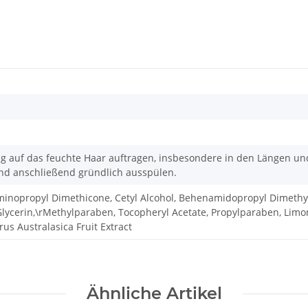
 auf das feuchte Haar auftragen, insbesondere in den Längen und
und anschließend gründlich ausspülen.
-Aminopropyl Dimethicone, Cetyl Alcohol, Behenamidopropyl Dimethy
lycerin,\rMethylparaben, Tocopheryl Acetate, Propylparaben, Limone
rus Australasica Fruit Extract
Ähnliche Artikel