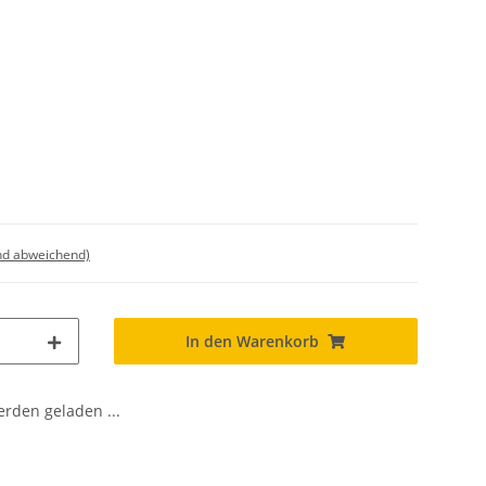
nd abweichend)
In den Warenkorb
den geladen ...