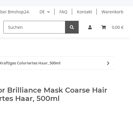
bei Bmshop24.
DE
FAQ
Kontakt
Warenkorb
HAARPFLEGE
STYLING
BARBER
DROGERIE 
0,00 €
Kräftiges Coloriertes Haar, 500ml
or Brilliance Mask Coarse Hair
ertes Haar, 500ml