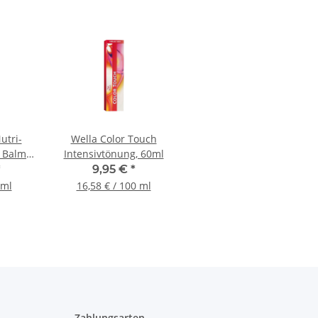
utri-
Wella Color Touch
 Balm
Intensivtönung, 60ml
gcreme,
*
9,95 €
*
 ml
16,58 € / 100 ml
Zahlungsarten