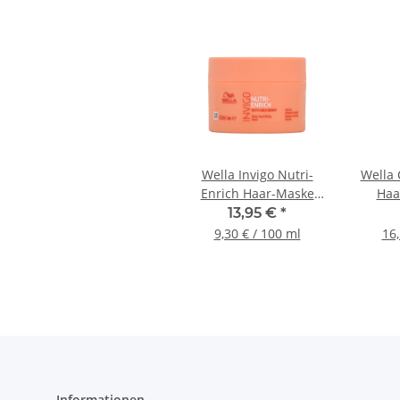
Wella Invigo Nutri-
Wella 
Enrich Haar-Maske
Haa
Intensiv Pflegend,
13,95 €
*
150ml
9,30 € / 100 ml
16,
Informationen