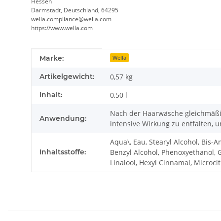
Hessen
Darmstadt, Deutschland, 64295
wella.compliance@wella.com
https://www.wella.com
Produkteigenschaft
Wert
Marke:
Wella
Artikelgewicht:
0,57
kg
Inhalt:
0,50 l
Nach der Haarwäsche gleichmäßig
Anwendung:
intensive Wirkung zu entfalten, 
Aqua\, Eau, Stearyl Alcohol, Bis
Inhaltsstoffe:
Benzyl Alcohol, Phenoxyethanol, G
Linalool, Hexyl Cinnamal, Microcit