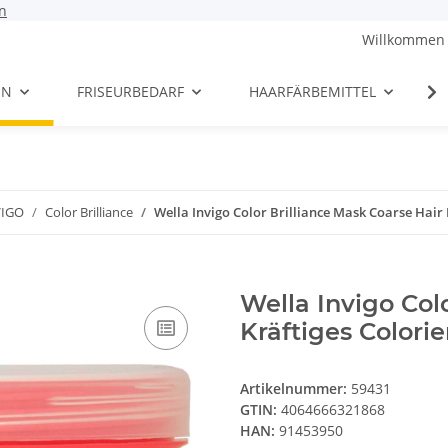
n
Willkommen 
EN
FRISEURBEDARF
HAARFÄRBEMITTEL
VIGO
Color Brilliance
Wella Invigo Color Brilliance Mask Coarse Hair 
Wella Invigo Col
Kräftiges Colori
Artikelnummer:
59431
GTIN:
4064666321868
HAN:
91453950