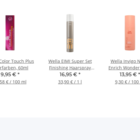
Color Touch Plus
Wella EIMI Super Set
Wella Invigo N
rfarben, 60ml
Finishing Haarspray
Enrich Wonder
Extra Starker Halt
Leave-in Stylin
9,95 €
*
16,95 €
*
13,95 €
500ml
150 ml
58 € / 100 ml
33,90 € / 1 l
9,30 € / 100