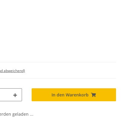
nd abweichend)
In den Warenkorb
den geladen ...