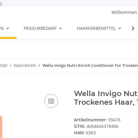
n
Willkommen 
EN
FRISEURBEDARF
HAARFÄRBEMITTEL
VIGO
Nutri-Enrich
Wella Invigo Nutri-Enrich Conditioner Für Trocke
Wella Invigo Nut
Trockenes Haar,
Artikelnummer:
59476
GTIN:
4064666318486
HAN:
6363