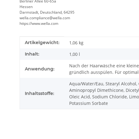
Berliner Allee 60-65a
Hessen
Darmstadt, Deutschland, 64295
wella.compliance@wella.com
https://www.wella.com
Produkteigenschaft
Wert
Artikelgewicht:
1,06
kg
Inhalt:
1,00 l
Nach der Haarwäsche eine kleine 
Anwendung:
gründlich ausspülen. Für optima
Aqua/Water/Eau, Stearyl Alcohol,
Aminopropyl Dimethicone, Dicetyl
Inhaltsstoffe:
Oleic Acid, Sodium Chloride, Limo
Potassium Sorbate