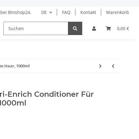
bei Bmshop24.
DE
FAQ
Kontakt
Warenkorb
HAARPFLEGE
STYLING
BARBER
DROGERIE 
0,00 €
nes Haar, 1000ml
ri-Enrich Conditioner Für
 1000ml