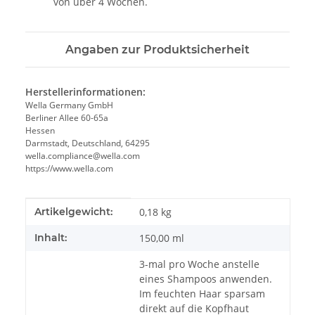
von über 4 Wochen.
Angaben zur Produktsicherheit
Herstellerinformationen:
Wella Germany GmbH
Berliner Allee 60-65a
Hessen
Darmstadt, Deutschland, 64295
wella.compliance@wella.com
https://www.wella.com
Produkteigenschaft
Wert
Artikelgewicht:
0,18
kg
Inhalt:
150,00 ml
3-mal pro Woche anstelle
eines Shampoos anwenden.
Im feuchten Haar sparsam
direkt auf die Kopfhaut