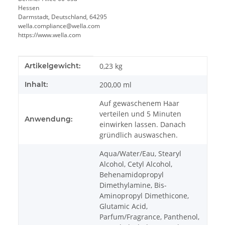
Hessen
Darmstadt, Deutschland, 64295
wella.compliance@wella.com
https://www.wella.com
Produkteigenschaft
Wert
Artikelgewicht:
0,23
kg
Inhalt:
200,00 ml
Auf gewaschenem Haar
verteilen und 5 Minuten
Anwendung:
einwirken lassen. Danach
gründlich auswaschen.
Aqua/Water/Eau, Stearyl
Alcohol, Cetyl Alcohol,
Behenamidopropyl
Dimethylamine, Bis-
Aminopropyl Dimethicone,
Glutamic Acid,
Parfum/Fragrance, Panthenol,