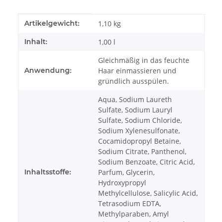
Produkteigenschaft
Wert
Artikelgewicht:
1,10
kg
Inhalt:
1,00 l
Gleichmäßig in das feuchte
Anwendung:
Haar einmassieren und
gründlich ausspülen.
Aqua, Sodium Laureth
Sulfate, Sodium Lauryl
Sulfate, Sodium Chloride,
Sodium Xylenesulfonate,
Cocamidopropyl Betaine,
Sodium Citrate, Panthenol,
Sodium Benzoate, Citric Acid,
Inhaltsstoffe:
Parfum, Glycerin,
Hydroxypropyl
Methylcellulose, Salicylic Acid,
Tetrasodium EDTA,
Methylparaben, Amyl