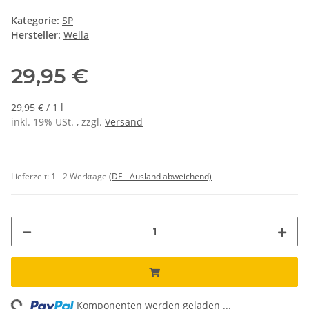
Kategorie:
SP
Hersteller:
Wella
29,95 €
29,95 € / 1 l
inkl. 19% USt. , zzgl.
Versand
Lieferzeit:
1 - 2 Werktage
(DE - Ausland abweichend)
ng...
Komponenten werden geladen ...