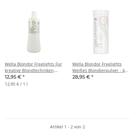
Wella Blondor Freelights Für
Wella Blondor Freelights
kreative Blondtechniken,
Weißes Blondierpulver - 400
1000ml
g
12,95 €
*
28,95 €
*
12,95 € / 1 l
Artikel 1 - 2 von 2