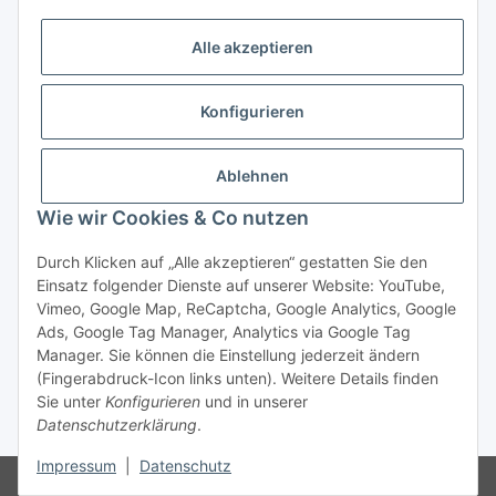
✉ info@bmshop24.de
Alle akzeptieren
Gewerkenstraße 34 | 45881 Gelsenkirchen
Mo.-Fr.: 09:00 - 18:30 Uhr Samstag: 09:00 - 16:00 Uhr
Konfigurieren
Zahlungsarten
Ablehnen
Wie wir Cookies & Co nutzen
Durch Klicken auf „Alle akzeptieren“ gestatten Sie den
Einsatz folgender Dienste auf unserer Website: YouTube,
Vertrag widerrufen
Vimeo, Google Map, ReCaptcha, Google Analytics, Google
Ads, Google Tag Manager, Analytics via Google Tag
Manager. Sie können die Einstellung jederzeit ändern
(Fingerabdruck-Icon links unten). Weitere Details finden
Sie unter
Konfigurieren
und in unserer
Datenschutzerklärung
.
* Alle Preise inkl. gesetzlicher USt., zzgl.
Versand
Impressum
|
Datenschutz
© bmshop24.de