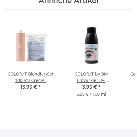
Ähnliche Artikel
COLOR.IT Blondier-Set
COLOR.IT by BM
Col
1000ml Creme-
Entwickler 3%
Entwickler und 500g
Augenbrauen &
Sa
13,95 €
*
3,95 €
*
Blondierpulver
Wimpern, 60ml
6,58 € / 100 ml