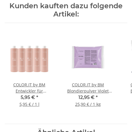
Kunden kauften dazu folgende
Artikel:
COLOR.IT by BM
COLOR.IT by BM
Entwickler für
Blondierpulver Violet
Haarfarben 1L mit
Express Staubfrei, 500g
Pre
5,95 €
*
12,95 €
*
Keratin & Arganöl
5,95 € / 1 l
25,90 € / 1 kg