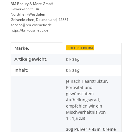
BM Beauty & More GmbH
Gewerken Str. 34
Nordrhein-Westfalen
Gelsenkrichen, Deutschland, 45881
service@bm-cosmetic.de
https://bm-cosmetic.de
Produkteigenschaft
Wert
Marke:
COLOR.IT by BM
Artikelgewicht:
0,50
kg
Inhalt:
0,50 kg
Je nach Haarstruktur,
Porosität und
gewünschtem
Aufhellungsgrad,
empfehlen wir ein
Mischverhältnis von
1 : 1,5 z.B
30g Pulver + 45ml Creme