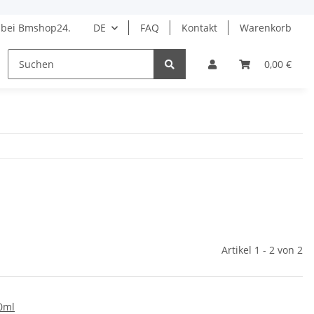
bei Bmshop24.
DE
FAQ
Kontakt
Warenkorb
HAARPFLEGE
STYLING
BARBER
DROGERIE 
0,00 €
Artikel 1 - 2 von 2
0ml