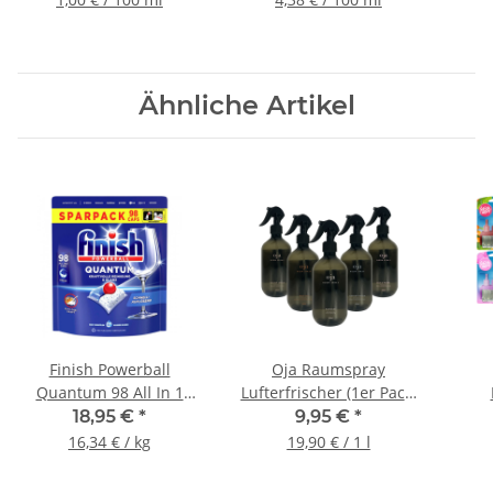
Ähnliche Artikel
Finish Powerball
Oja Raumspray
Quantum 98 All In 1
Lufterfrischer (1er Pack)
Caps
500ml
18,95 €
*
9,95 €
*
Spülmaschinentabs 98
3Vo
16,34 € / kg
19,90 € / 1 l
Stück