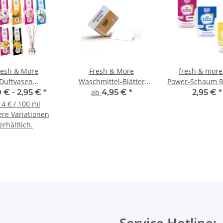
resh & More
Fresh & More
fresh & mor
Duftvasen
Waschmittel-Blätter
Power-Schaum R
erfrischer Mit
Vollwaschmittel In
mit Aktivkohle 
0 € -
2,95 €
*
ab
4,95 €
*
2,95 €
*
atürlichen
Blattform
g Portionsbe
14 € / 100 ml
tstäben, 35ml
Frühlingsfrische
ere Variationen
erhältlich.