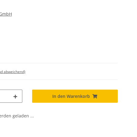
 GmbH
nd abweichend)
In den Warenkorb
den geladen ...