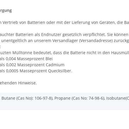
orgung
trieb von Batterien oder mit der Lieferung von Geräten, die Batte
uchter Batterien als Endnutzer gesetzlich verpflichtet. Sie können 
 unentgeltlich an unserem Versandlager (Versandadresse) zurückg
:
zten Mülltonne bedeutet, dass die Batterie nicht in den Hausmül
als 0,004 Masseprozent Blei
r als 0,002 Masseprozent Cadmium
 als 0,0005 Masseprozent Quecksilber.
stehenden Hinweise.
 Butane (Cas No): 106-97-8), Propane (Cas No: 74-98-6), Isobutane(