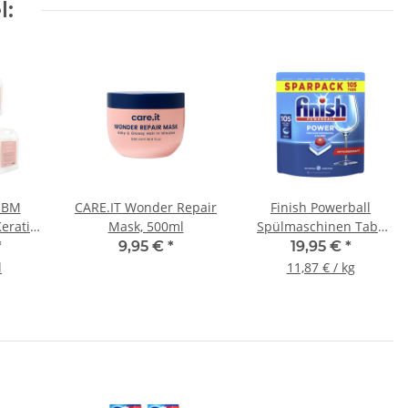
l:
 BM
CARE.IT Wonder Repair
Finish Powerball
Keratin
Mask, 500ml
Spülmaschinen Tabs
000ml
Fettlösekraft, Sparpack,
*
9,95 €
*
19,95 €
*
105 Tabs
l
11,87 € / kg