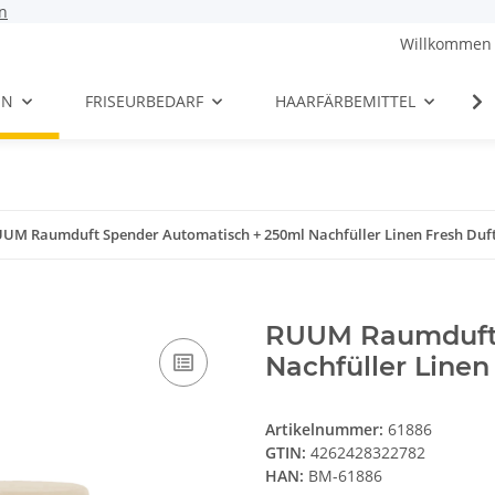
n
Willkommen 
EN
FRISEURBEDARF
HAARFÄRBEMITTEL
UM Raumduft Spender Automatisch + 250ml Nachfüller Linen Fresh Duf
RUUM Raumduft 
Nachfüller Linen
Artikelnummer:
61886
GTIN:
4262428322782
HAN:
BM-61886