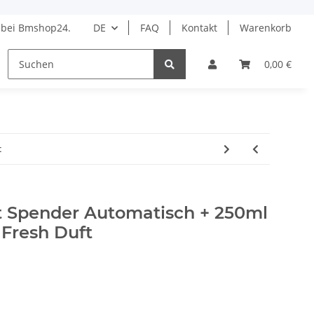
bei Bmshop24.
DE
FAQ
Kontakt
Warenkorb
HAARPFLEGE
STYLING
BARBER
DROGERIE 
0,00 €
t
Spender Automatisch + 250ml
 Fresh Duft