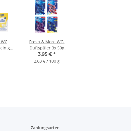
e WC
Fresh & More WC-
einiger
Duftspüler 3x 50g
| 3x100
Toiletteneinhänger (1er
3,95 €
*
utel
Pack)
2,63 € / 100 g
Zahlungsarten