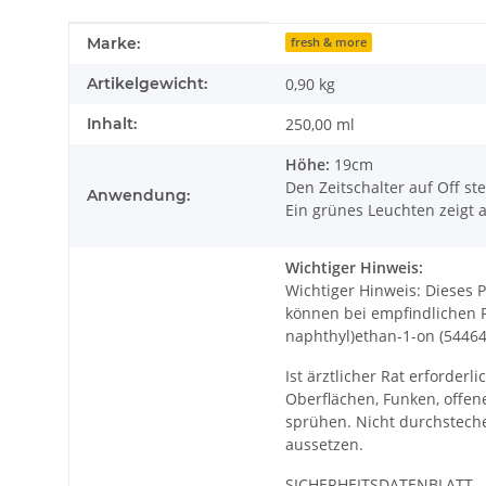
Produkteigenschaft
Wert
Marke:
fresh & more
Artikelgewicht:
0,90
kg
Inhalt:
250,00 ml
Höhe:
19cm
Den Zeitschalter auf Off st
Anwendung:
Ein grünes Leuchten zeigt a
Wichtiger Hinweis:
Wichtiger Hinweis: Dieses P
können bei empfindlichen Pe
naphthyl)ethan-1-on (54464-
Ist ärztlicher Rat erforder
Oberflächen, Funken, offe
sprühen. Nicht durchstech
aussetzen.
SICHERHEITSDATENBLATT