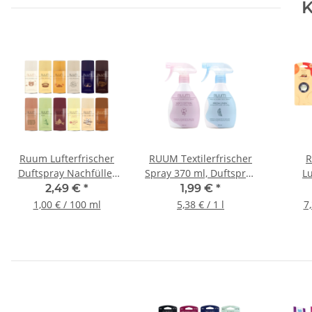
K
Ruum Lufterfrischer
RUUM Textilerfrischer
R
Duftspray Nachfüller
Spray 370 ml, Duftspray
Lu
250ml
für Kleidung & Textilien
Fahrze
2,49 €
*
1,99 €
*
1,00 € / 100 ml
5,38 € / 1 l
7