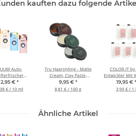
unden kauften dazu folgende Artike
UUM Auto-
Tru Haarstyling - Matte
COLOR.IT by
fterfrischer
Cream, Clay Paste,
Entwickler Mit 
ugduft Clips, 4ml
Gloss Pomade, Aludose
& Arganöl, 5
2,95 €
*
9,95 €
*
19,95 €
113g
,38 € / 10 ml
8,81 € / 100 g
3,99 € / 1 
Ähnliche Artikel