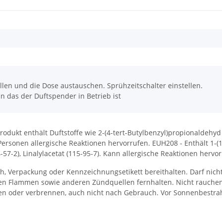
ellen und die Dose austauschen. Sprühzeitschalter einstellen.
n das der Duftspender in Betrieb ist
rodukt enthält Duftstoffe wie 2-(4-tert-Butylbenzyl)propionaldehyd
rsonen allergische Reaktionen hervorrufen. EUH208 - Enthält 1-(1,2
57-2), Linalylacetat (115-95-7). Kann allergische Reaktionen hervor
lich, Verpackung oder Kennzeichnungsetikett bereithalten. Darf nic
nen Flammen sowie anderen Zündquellen fernhalten. Nicht rauche
en oder verbrennen, auch nicht nach Gebrauch. Vor Sonnenbestrah