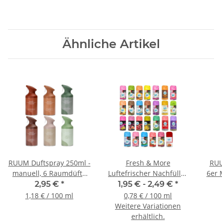
Ähnliche Artikel
RUUM Duftspray 250ml -
Fresh & More
RUU
manuell, 6 Raumdüfte
Luftefrischer Nachfüller
6er 
zur Auswahl
kompatibel mit
6 Düf
2,95 €
*
1,95 € -
2,49 €
*
Freshmatic Max, 250ml
1,18 € / 100 ml
0,78 € / 100 ml
Weitere Variationen
erhältlich.