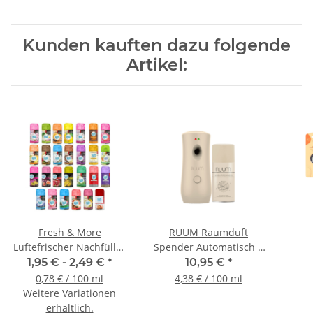
Kunden kauften dazu folgende
Artikel:
Fresh & More
RUUM Raumduft
Luftefrischer Nachfüller
Spender Automatisch +
kompatibel mit
250ml Nachfüller Linen
Fahr
1,95 € -
2,49 €
*
10,95 €
*
Freshmatic Max, 250ml
Fresh Duft
0,78 € / 100 ml
4,38 € / 100 ml
Weitere Variationen
erhältlich.