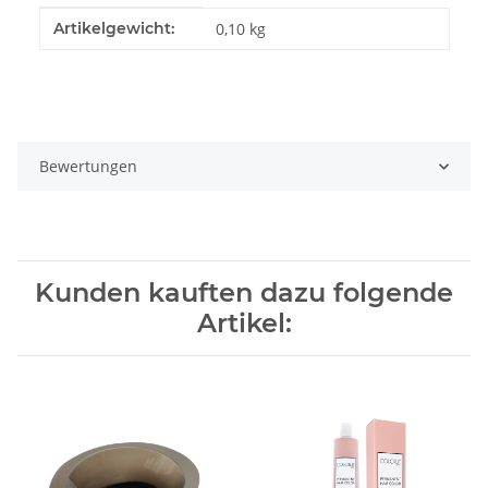
Produkteigenschaft
Wert
Artikelgewicht:
0,10
kg
Bewertungen
Kunden kauften dazu folgende
Artikel: