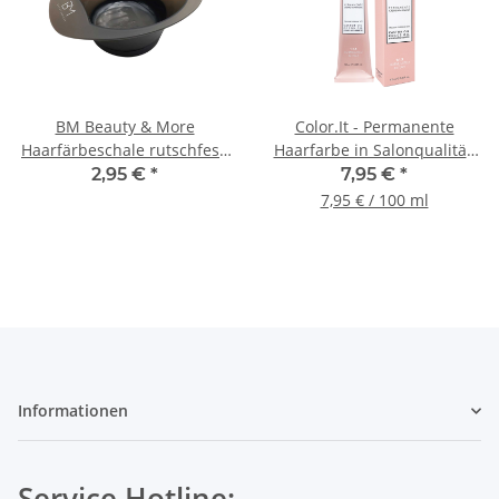
BM Beauty & More
Color.It - Permanente
Haarfärbeschale rutschfest,
Haarfarbe in Salonqualität,
mit ml- und oz-Skala
100ml
2,95 €
*
7,95 €
*
7,95 € / 100 ml
Informationen
Service Hotline: