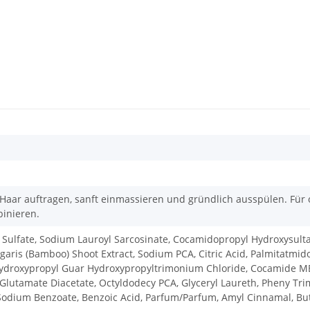
 Haar auftragen, sanft einmassieren und gründlich ausspülen. Für
binieren.
ulfate, Sodium Lauroyl Sarcosinate, Cocamidopropyl Hydroxysultai
garis (Bamboo) Shoot Extract, Sodium PCA, Citric Acid, Palmitatmi
Hydroxypropyl Guar Hydroxypropyltrimonium Chloride, Cocamide MEA
utamate Diacetate, Octyldodecy PCA, Glyceryl Laureth, Pheny Trim
t, Sodium Benzoate, Benzoic Acid, Parfum/Parfum, Amyl Cinnamal, Bu