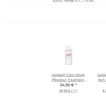
42053, Yellow 5/ C.l.19140 .
Goldwell Color 60Sek
Goldw
Pflegekur Treatment,
Rich
500ml
Sh
34,95 €
*
69,90 € / 1 l
4,