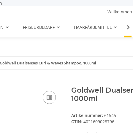
n
Willkommen 
EN
FRISEURBEDARF
HAARFÄRBEMITTEL
Goldwell Dualsenses Curl & Waves Shampoo, 1000ml
Goldwell Dualse
1000ml
Artikelnummer:
61545
GTIN:
4021609028796