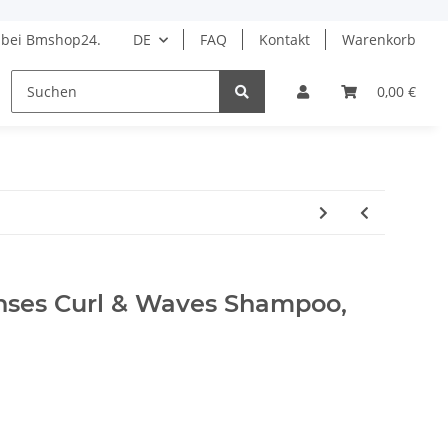
bei Bmshop24.
DE
FAQ
Kontakt
Warenkorb
HAARPFLEGE
STYLING
BARBER
DROGERIE 
0,00 €
nses Curl & Waves Shampoo,