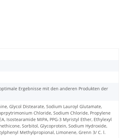
 optimale Ergebnisse mit den anderen Produkten der
ne, Glycol Distearate, Sodium Lauroyl Glutamate,
doprpytrimonium Chloride, Sodium Chloride, Propylene
, Isostearamide MIPA, PPG-3 Myristyl Ether, Ethylexyl
ethicone, Sorbitol, Glycoprotein, Sodium Hydroxide,
tylphenyl Methylpropional, Limonene, Grenn 3/ C. l.