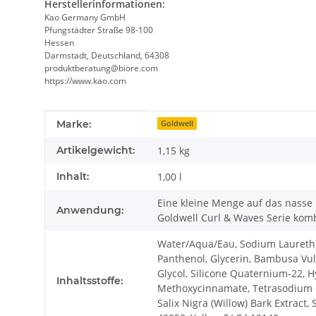
Herstellerinformationen:
Kao Germany GmbH
Pfungstädter Straße 98-100
Hessen
Darmstadt, Deutschland, 64308
produktberatung@biore.com
https://www.kao.com
Produkteigenschaft
Wert
Marke:
Goldwell
Artikelgewicht:
1,15
kg
Inhalt:
1,00 l
Eine kleine Menge auf das nasse
Anwendung:
Goldwell Curl & Waves Serie kom
Water/Aqua/Eau, Sodium Laureth S
Panthenol, Glycerin, Bambusa Vul
Glycol, Silicone Quaternium-22, 
Inhaltsstoffe:
Methoxycinnamate, Tetrasodium Gl
Salix Nigra (Willow) Bark Extrac