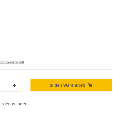
nd abweichend)
In den Warenkorb
den geladen ...