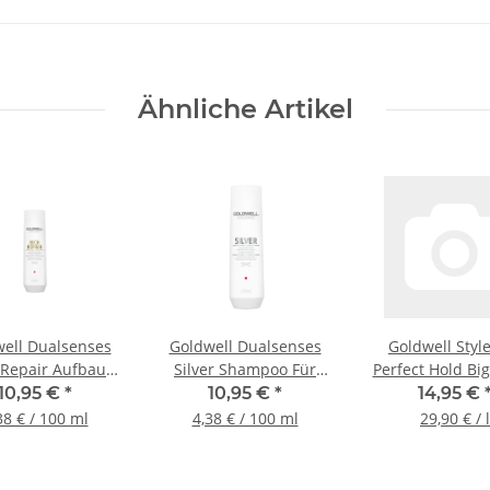
Ähnliche Artikel
ell Dualsenses
Goldwell Dualsenses
Goldwell Styl
 Repair Aufbau
Silver Shampoo Für
Perfect Hold Big
ampoo, 250ml
Graues Haar, 250ml
4 Volumen Haar
10,95 €
*
10,95 €
*
14,95 €
500ml
38 € / 100 ml
4,38 € / 100 ml
29,90 € / l