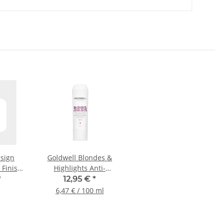
esign
Goldwell Blondes &
 Finish
Highlights Anti-
spray -
Gelbstich Conditioner,
*
12,95 €
*
200ml
6,47 € / 100 ml