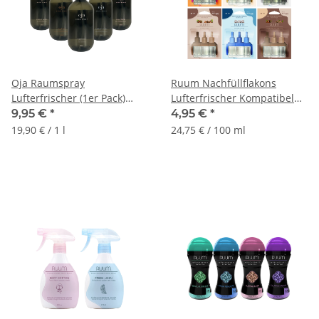
Oja Raumspray
Ruum Nachfüllflakons
Lufterfrischer (1er Pack)
Lufterfrischer Kompatibel
500ml
Mit 3Volution Duftstecker,
9,95 €
*
4,95 €
*
20ml
19,90 € / 1 l
24,75 € / 100 ml