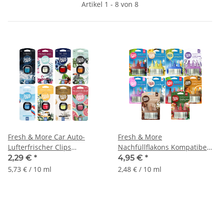
Artikel 1 - 8 von 8
Fresh & More Car Auto-
Fresh & More
Lufterfrischer Clips
Nachfüllflakons Kompatibel
Duftauswahl (1er Pack) 4ml
Mit 3Volution Duftstecker
2,29 €
*
4,95 €
*
20ml
5,73 € / 10 ml
2,48 € / 10 ml