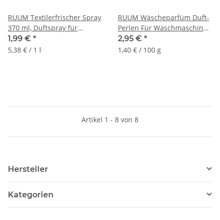
RUUM Textilerfrischer Spray
RUUM Wäscheparfüm Duft-
370 ml, Duftspray für
Perlen Für Waschmaschine
Kleidung & Textilien
210g/Dose
1,99 €
*
2,95 €
*
5,38 € / 1 l
1,40 € / 100 g
Artikel 1 - 8 von 8
Hersteller
Kategorien