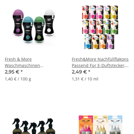
Fresh & More
Fresh&More Nachfüllflakons
Waschmaschinen
Passend Für E-Duftstecker,
Wäscheduft Perlen/-Parfüm
19ml
2,95 €
*
2,49 €
*
(210g)
1,40 € / 100 g
1,31 € / 10 ml