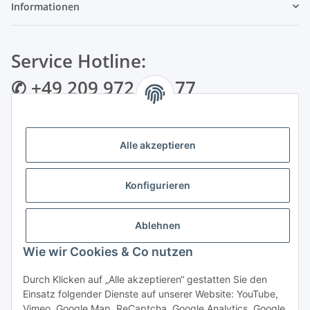
Informationen
Service Hotline:
✆ +49 209 972 995 77
✉ info@bmshop24.de
Alle akzeptieren
Gewerkenstraße 34 | 45881 Gelsenkirchen
Mo.-Fr.: 09:00 - 18:30 Uhr Samstag: 09:00 - 16:00 Uhr
Konfigurieren
Zahlungsarten
Ablehnen
Wie wir Cookies & Co nutzen
Durch Klicken auf „Alle akzeptieren“ gestatten Sie den
Einsatz folgender Dienste auf unserer Website: YouTube,
Vertrag widerrufen
Vimeo, Google Map, ReCaptcha, Google Analytics, Google