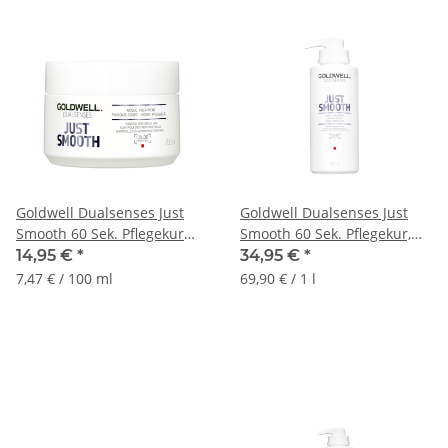
Goldwell Dualsenses Just
Goldwell Dualsenses Just
Smooth 60 Sek. Pflegekur
Smooth 60 Sek. Pflegekur,
200ml
500ml
14,95 €
*
34,95 €
*
7,47 € / 100 ml
69,90 € / 1 l