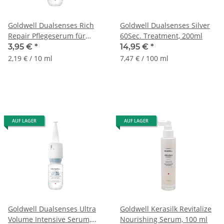
Goldwell Dualsenses Rich
Goldwell Dualsenses Silver
Repair Pflegeserum für
60Sec. Treatment, 200ml
geschädigtes Haar 18ml
3,95 €
*
14,95 €
*
2,19 € / 10 ml
7,47 € / 100 ml
AUF LAGER
AUF LAGER
Goldwell Dualsenses Ultra
Goldwell Kerasilk Revitalize
Volume Intensive Serum,
Nourishing Serum, 100 ml