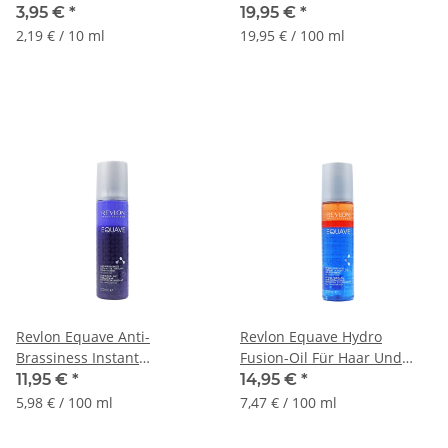
18ml
3,95 €
*
19,95 €
*
2,19 € / 10 ml
19,95 € / 100 ml
Revlon Equave Anti-
Revlon Equave Hydro
Brassiness Instant
Fusion-Oil Für Haar Und
Detangling Conditioner,
Körper, 200ml
11,95 €
*
14,95 €
*
200ml
5,98 € / 100 ml
7,47 € / 100 ml