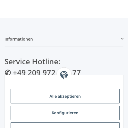
Informationen
Service Hotline:
✆ +49 209 972 995 77
✉ info@bmshop24.de
Alle akzeptieren
Gewerkenstraße 34 | 45881 Gelsenkirchen
Mo.-Fr.: 09:00 - 18:30 Uhr Samstag: 09:00 - 16:00 Uhr
Konfigurieren
Zahlungsarten