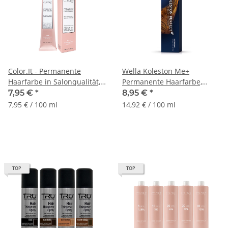
Color.It - Permanente
Wella Koleston Me+
Haarfarbe in Salonqualität,
Permanente Haarfarbe,
100ml
60ml
7,95 €
*
8,95 €
*
7,95 € / 100 ml
14,92 € / 100 ml
TOP
TOP