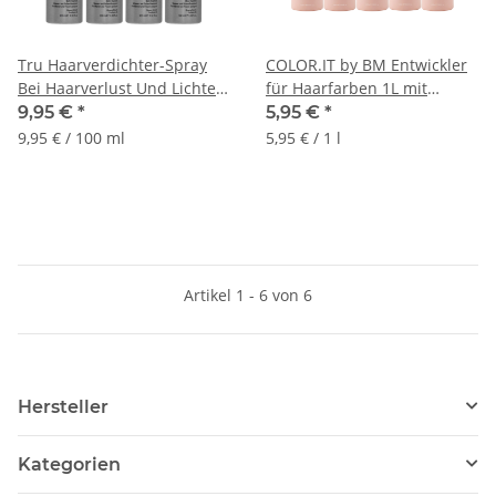
Tru Haarverdichter-Spray
COLOR.IT by BM Entwickler
Bei Haarverlust Und Lichtem
für Haarfarben 1L mit
Haar, 100ml
Keratin & Arganöl
9,95 €
*
5,95 €
*
9,95 € / 100 ml
5,95 € / 1 l
Artikel 1 - 6 von 6
Hersteller
Kategorien