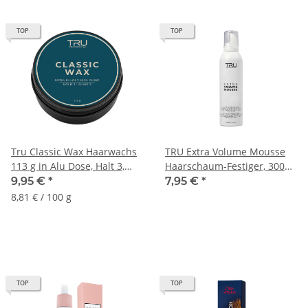
TOP
TOP
Tru Classic Wax Haarwachs
TRU Extra Volume Mousse
113 g in Alu Dose, Halt 3,
Haarschaum-Festiger, 300
Glanz 5
ml
9,95 €
*
7,95 €
*
8,81 € / 100 g
TOP
TOP